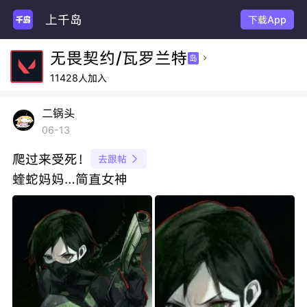
上千岛
下载App
无畏契约/瓦罗兰特
岛

11428人加入
二锅头
06-13
爬过来受死！
去跟帖

蝰蛇妈妈…简直女神