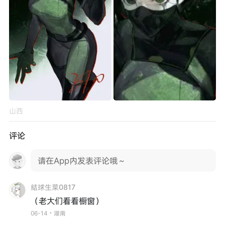
山西
评论
请在App内发表评论哦～
結球生菜0817
（老大们看看橱窗）
06-14・湖南