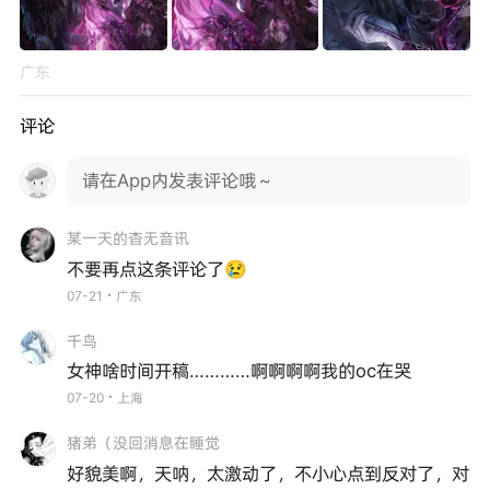
广东
评论
请在App内发表评论哦～
某一天的杳无音讯
不要再点这条评论了😢
07-21・广东
千鸟
女神啥时间开稿…………啊啊啊啊我的oc在哭
07-20・上海
猪弟（没回消息在睡觉
好貌美啊，天呐，太激动了，不小心点到反对了，对