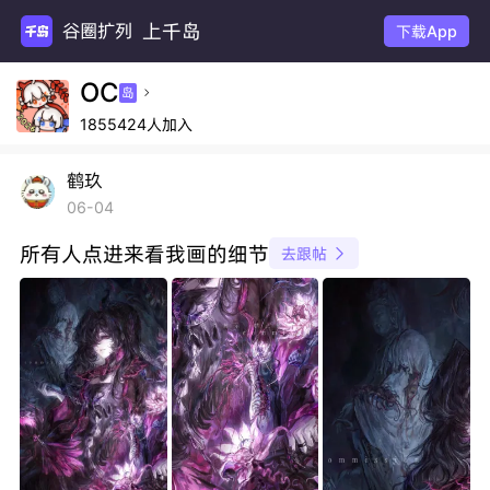
上千岛
谷圈扩列
下载App
OC
岛

1855424人加入
鹤玖
06-04
所有人点进来看我画的细节
去跟帖
