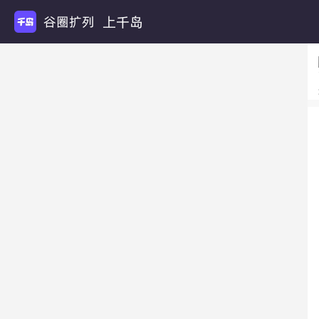
上千岛
谷圈扩列