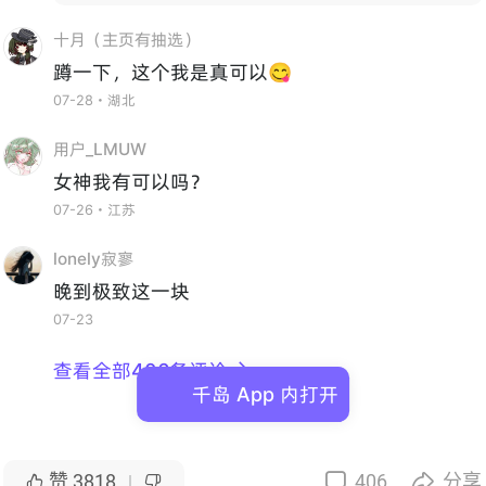
十月（主页有抽选）
蹲一下，这个我是真可以😋
07-28・湖北
用户_LMUW
女神我有可以吗？
07-26・江苏
lonely寂寥
晚到极致这一块
07-23
查看全部406条评论

千岛 App 内打开
赞
3818
406
分享



