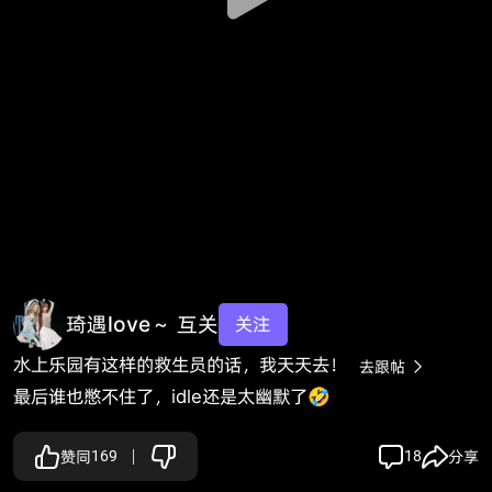
琦遇love～ 互关
关注
水上乐园有这样的救生员的话，我天天去！
去跟帖

最后谁也憋不住了，idle还是太幽默了🤣
赞同
169
18
分享