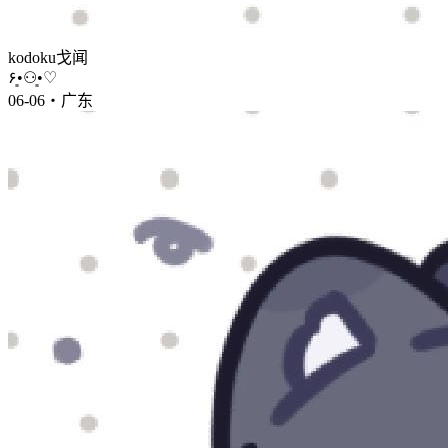
kodoku戈闻
۶•͈⚇•͈♡
06-06・广东