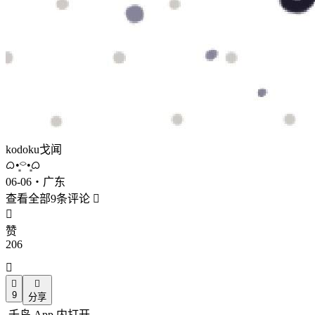
kodoku戈闻
ᜊ•͈⌔•͈ᜊ
06-06・广东
查看全部9条评论


赞
206



9
分享
千岛 App 内打开