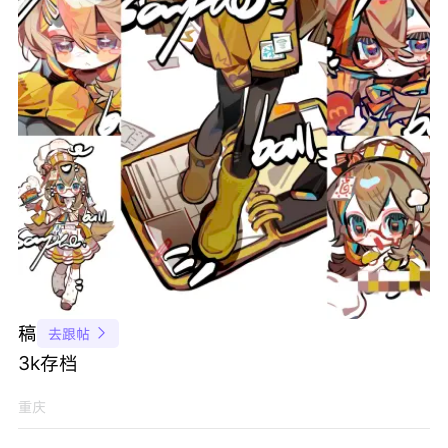
稿
去跟帖

3k存档
重庆