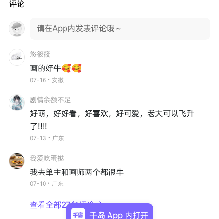
评论
请在App内发表评论哦～
悠筱筱
画的好牛🥰🥰
07-16・安徽
剧情余额不足
好萌，好好看，好喜欢，好可爱，老大可以飞升
了!!!!
07-13・广东
我爱吃蛋挞
我去单主和画师两个都很牛
07-10・广东
查看全部27条评论

千岛 App 内打开