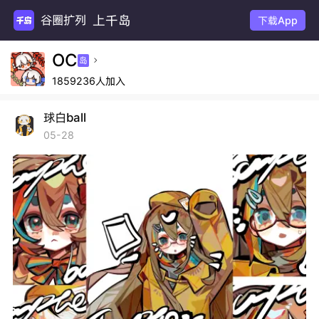
上千岛
谷圈扩列
下载App
OC
岛

1859236人加入
球白ball
05-28