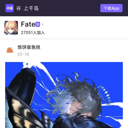
上千岛
谷圈
下载App
Fate
岛

27051人加入
烙饼章鱼烧
05-18