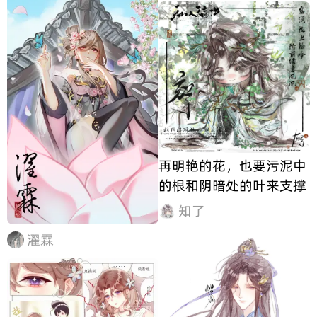
再明艳的花，也要污泥中
的根和阴暗处的叶来支撑
知了
濯霖