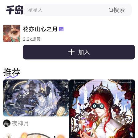
搜索
星星人

花亦山心之月
岛
2.2k成员

加入
推荐
夜神月