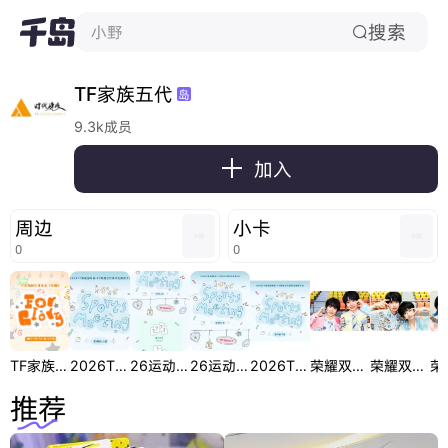
搜索
小野

TF家族五代
岛
9.3k成员

加入
周边
小卡
0
0
TF家族五代新年音乐会《荣耀》随机卡包
2026TF家族运动会五代练习生高会卡包
26运动会五代高会卡包
26运动会五代场周卡包
2026TF家族运动会五代练习生场周卡包
荣耀双人卡 吕政熙朱映宸
荣耀双人卡 杨云皓高铭阳
推荐