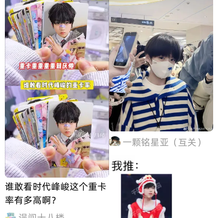
一颗铭星亚（互关）
谁敢看时代峰峻这个重卡
率有多高啊？
误闯十八楼