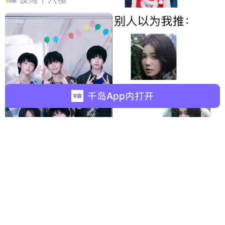
千岛App内打开
주잉첸