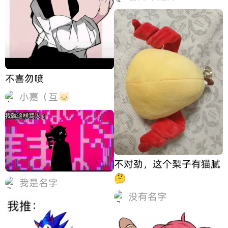
不喜勿喷
小嘉（互🐱
不对劲，这个梨子有猫腻
🤔
我是名字
没有名字