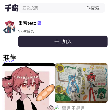
搜索
五公投票

重音teto
岛
97.4k成员

加入
推荐
馨月不是月