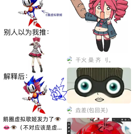
干火 喿 齐 刂。
垚差(包回关)
鹅圈虚拟歌姬发力了👁
👄👁（不对应该是虚拟