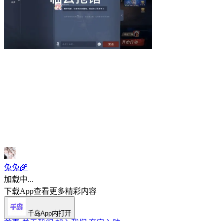
兔兔🌾
加载中...
下载App查看更多精彩内容
千岛App内打开