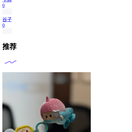
0
谷子
0
推荐