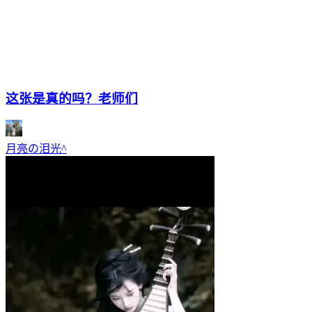
这张是真的吗？老师们
月亮の泪光^