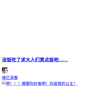
没饭吃了求大人们赏点饭吧……
晚忆凛春