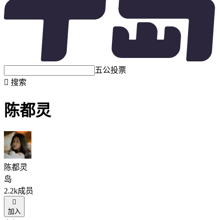
五公投票

搜索
陈都灵
陈都灵
岛
2.2k成员

加入