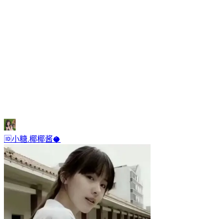
🆔小糖.椰椰酱🥥