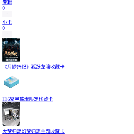
专辑
0
小卡
0
《月鳞绮纪》狐跃龙骧收藏卡
H!6繁星璀璨限定珍藏卡
大梦归离幻梦归离主题收藏卡