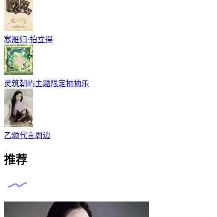
寒雁归·拍立得
灵筑朝屿主题限定抽抽乐
乙颂代言周边
推荐