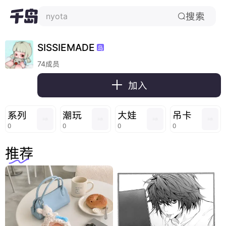
搜索
nyota

SISSIEMADE
岛
74成员

加入
系列
潮玩
大娃
吊卡
0
0
0
0
推荐