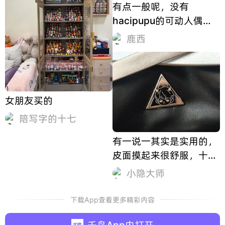
有点一般呢，没有
hacipupu的可动人偶质
量好，塑料感严重
鹿西
女朋友买的
陪写字的十七
有一说一其实是实用的，
皮面摸起来很舒服，十几
块钱收一个其实很值。
小隐大师
（但我是58抽的所以很不
值）
下载App查看更多精彩内容