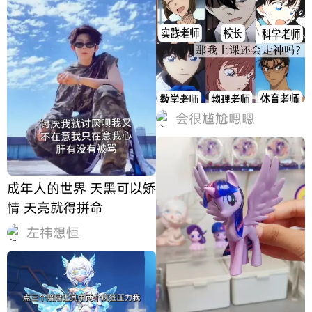
会很尴尬嗯嗯
成年人的世界 天黑可以矫
情 天亮就得拼命
左祎想恒