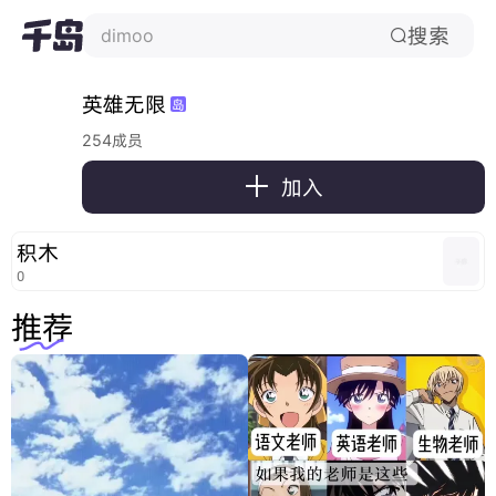
搜索
dimoo

英雄无限
岛
254成员

加入
积木
0
推荐