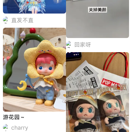
直发不直
回家呀
游花园～
charry