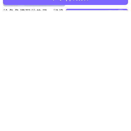
柯PAN
给兔兔搭配的垫子。好像
有点大。
羊宝接娃垫版
⭐⭐