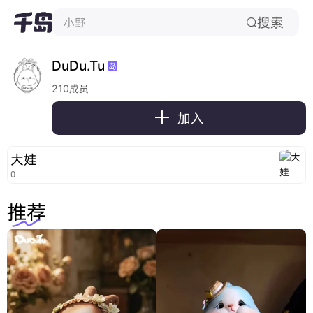
搜索
小野

DuDu.Tu
岛
210成员

加入
大娃
0
推荐