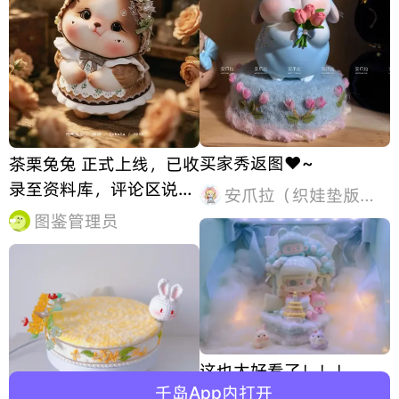
买家秀返图❤️~
茶栗兔兔 正式上线，已收
录至资料库，评论区说说
安爪拉（织娃垫版本）
你的看法
图鉴管理员
这也太好看了！！！
千岛App内打开