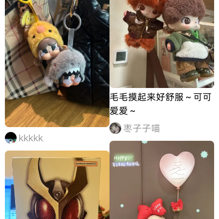
毛毛摸起来好舒服～可可
爱爱～
枣子子喵
kkkkk