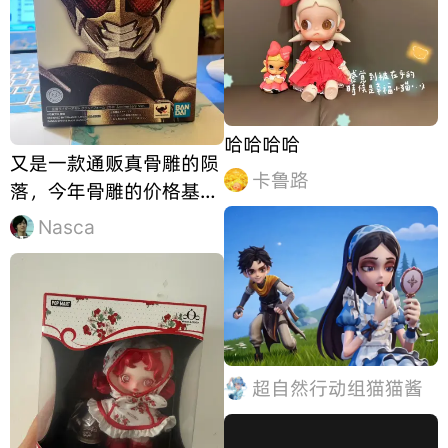
哈哈哈哈
又是一款通贩真骨雕的陨
卡鲁路
落，今年骨雕的价格基本
除开天帝迪迦以外意外地
Nasca
都跌回了原价甚至破发
（雪山套凯撒这些被“寄
予厚望”的产品） 这款也
不例外，首先就是十年牢
素体，其次就是主体三种
金色的使用，再加上品控
超自然行动组猫猫酱
的