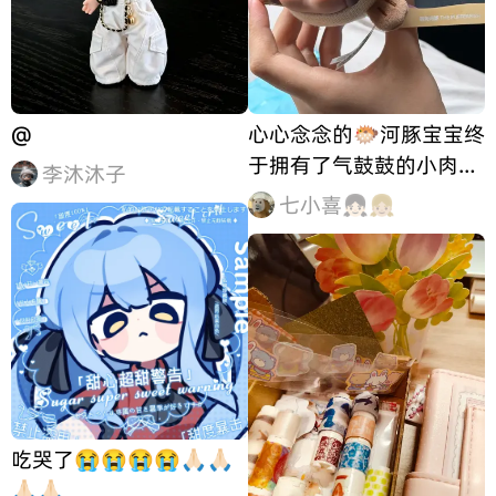
@
心心念念的🐡河豚宝宝终
于拥有了气鼓鼓的小肉包
李沐沐子
子一般可爱的小表情，嘟
七小喜👧🏻👧🏼
嘟嘴超级萌不是很大，小
小的一只，超级可爱呢
吃哭了😭😭😭😭🙏🏻🙏🏻
🙏🏻🙏🏻