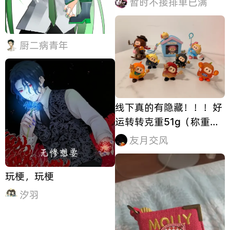
暂时不接排单已满
吧… （有私设AU自行避
雷吧） 我发出来就为了纯
炫耀的呵，呵呵，好舒服
厨二病青年
嘿嘿嘿嘿嘿嘿！🔥🔥😈
😈😈 @匿名浣熊！ 主任
给的无
线下真的有隐藏！！！好
运转转克重51g（称重器
精度不够，只能显示整
友月交风
数）前后摇不动，上下有
一点空间，左右晃动空间
玩梗，玩梗
比上下稍微大一点，拆出
来居然是好运转转！
汐羽