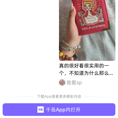
真的很好看很实用的一
个，不知道为什么那么冷
门，我觉得这应该是狗泡
我爱sp
最实用的迷你包了，可以
放下气垫，口红，粉饼，
下载App查看更多精彩内容
个人证件，还能带现金，
千岛App内打开
容量真的不小，小一点的
ccd都能放