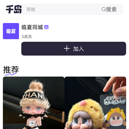
搜索
哭娃

临夏同城
岛
3成员

加入
推荐