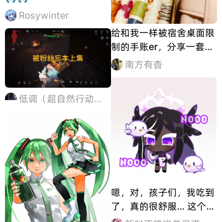
Rosywinter
给和我一样被宿舍桌面限
制的手账er，分享一套亲
测好用的极简基础装备方
南方有杳
案~ 1. 胶带收纳：用乐高
配件替代专用收纳架 很多
低调（超自然行动组）
人会为了胶带买多层收纳
架，但宿舍桌面根本放不
下，我用闲置的仿乐高圆
柱配件，把
嗯，对，孩子们，我吃到
了，真的很舒服… 这个小
鸟也是非常的肥美之萌好