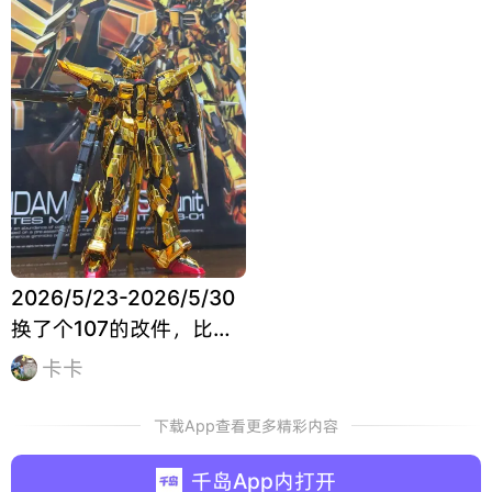
2026/5/23-2026/5/30
换了个107的改件，比原
来稍微好一点，远看还是
卡卡
挺唬人
下载App查看更多精彩内容
千岛App内打开