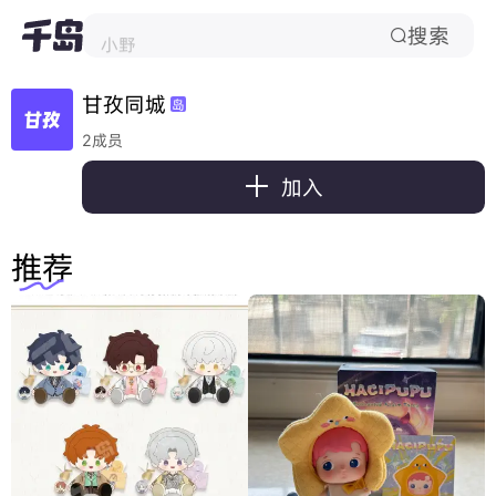
搜索
小野

甘孜同城
岛
2成员

加入
推荐