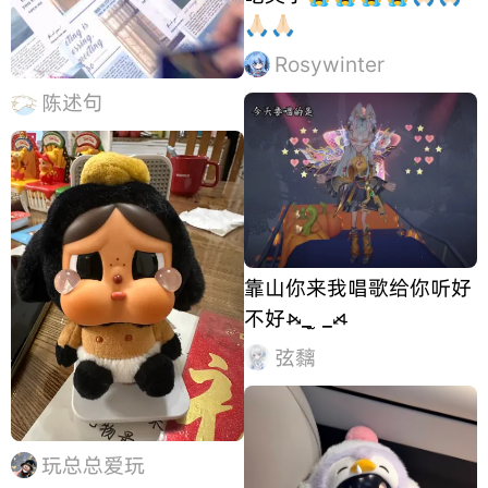
🙏🏻🙏🏻
Rosywinter
陈述句
靠山你来我唱歌给你听好
不好⦮_ ̫ _⦯
弦黐
玩总总爱玩