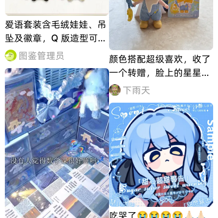
爱语套装含毛绒娃娃、吊
坠及徽章，Q 版造型可
爱。💬搭配痛包挂饰效果
图鉴管理员
颜色搭配超级喜欢，收了
如何？
一个转赠，脸上的星星不
怎么明显，没有鸭鸭的小
下雨天
花好看，也不用换衣服，
这样就很好看
吃哭了😭😭😭😭🙏🏻🙏🏻