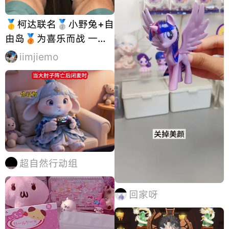
🥇柯达联名🥈小野兔+自
由岛🥉为喜乐而战 一代
吊卡那个脸很奇怪 不知道
iimjiemo
为啥🫢
超自然行动组
回家呀