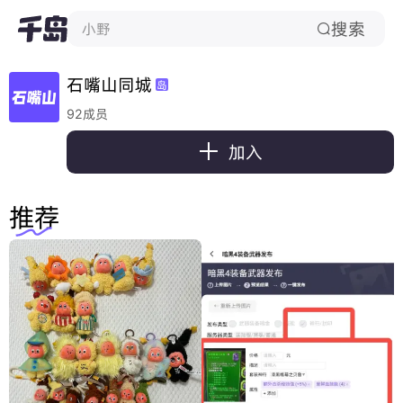
搜索

小野
石嘴山同城
岛
92成员

加入
推荐