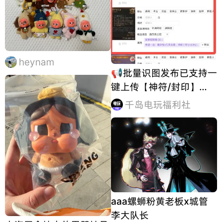
heynam
📢批量识图发布已支持一
键上传【神符/封印】
了！ 🤩千岛web端大迭
千岛电玩福利社
代，支持搜索，效率更高
~ 👇本周千岛持续迭代集
市功能，优化使用体验：
1️⃣现已支持【神符/封
印】批量识图发布，告别
手动上传，一键清
aaa螺蛳粉黄老板x城管
李大队长