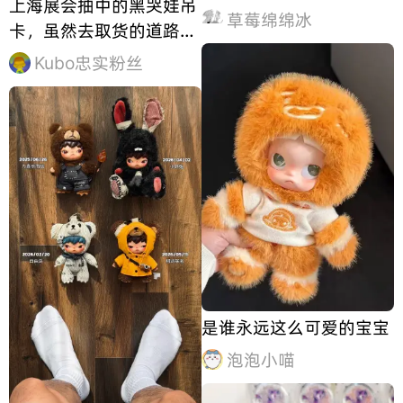
上海展会抽中的黑哭娃吊
草莓绵绵冰
卡，虽然去取货的道路是
遥远且艰辛的（爬楼），
Kubo忠实粉丝
但是抽到了限定款还是非
常开心的！只有娃友全的
友人们才懂它的含金量！
是谁永远这么可爱的宝宝
泡泡小喵