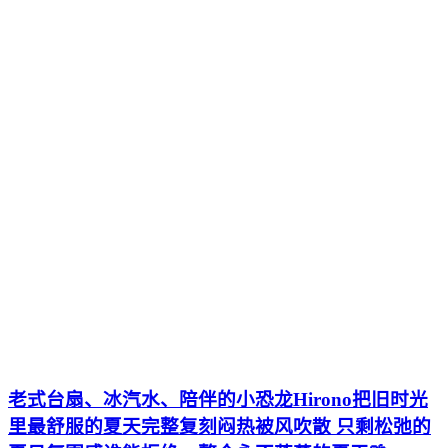
老式台扇、冰汽水、陪伴的小恐龙Hirono把旧时光
里最舒服的夏天完整复刻闷热被风吹散 只剩松弛的