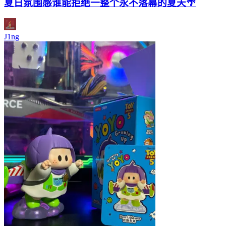
夏日氛围感谁能拒绝一整个永不落幕的夏天🌴
J1ng