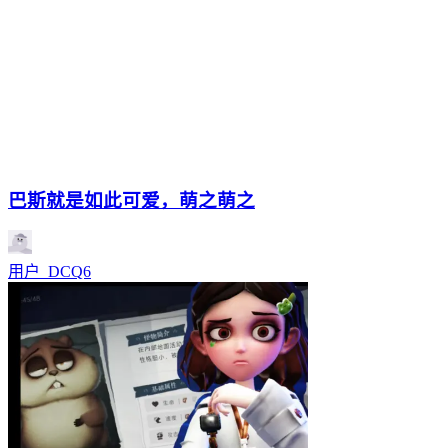
巴斯就是如此可爱，萌之萌之
用户_DCQ6