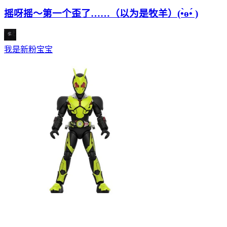
摇呀摇～第一个歪了……（以为是牧羊）(•̀ө•́ )
我是新粉宝宝