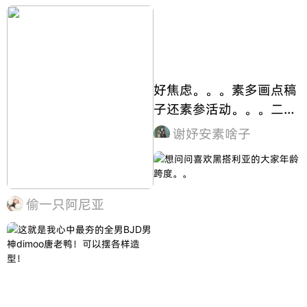
像极了眼睛的上下眼睑，
都说眼睛是心灵的窗户，
那么盛开着的鲜花版的窗
户又是否增添了不一样的
艳丽呢！)
好焦虑。。。素多画点稿
子还素参活动。。。二
编：我开这个滴稿子了，
谢妤安素啥子
想要去拍
偷一只阿尼亚