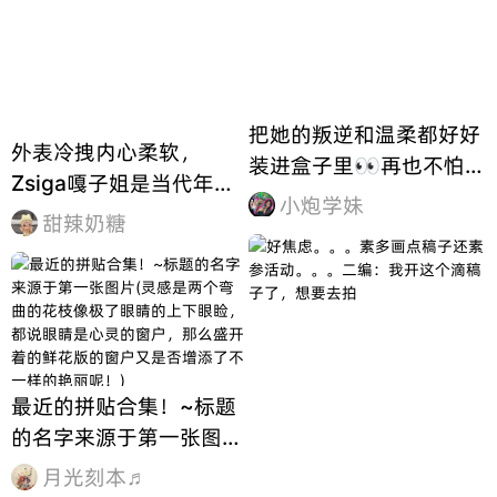
把她的叛逆和温柔都好好
外表冷拽内心柔软，
装进盒子里👀再也不怕她
Zsiga嘎子姐是当代年轻
逃跑啦～
小炮学妹
人缩影
甜辣奶糖
最近的拼贴合集！~标题
的名字来源于第一张图片
(灵感是两个弯曲的花枝
月光刻本♬