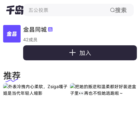
搜索
五公投票

金昌同城
岛
42成员

加入
推荐