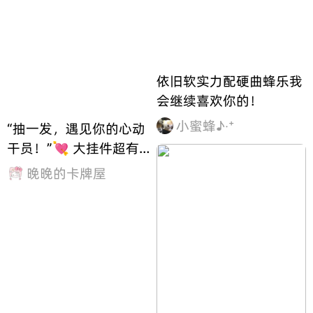
依旧软实力配硬曲蜂乐我
会继续喜欢你的！
小蜜蜂♪‧⁺
“抽一发，遇见你的心动
干员！”💘 大挂件超有质
感，小盲盒款款都想要～
晚晚的卡牌屋
25元单抽or整盒抱走？手
气就在此一举！✨