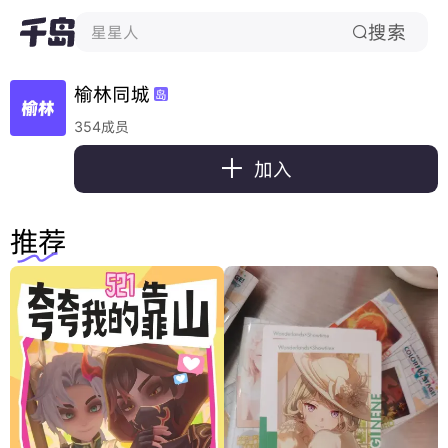
搜索
星星人

榆林同城
岛
354成员

加入
推荐