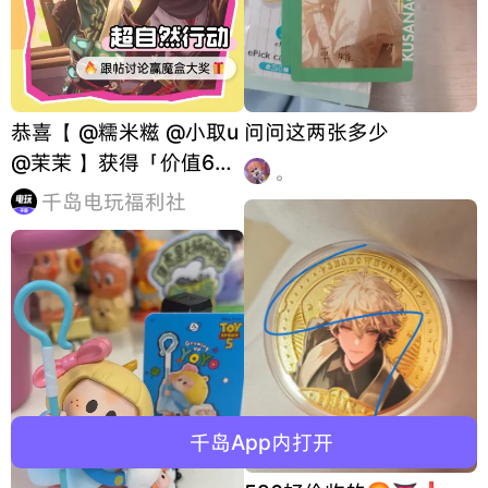
恭喜【 @糯米糍 @小取u
问问这两张多少
@茉茉 】获得「价值68
。
元的豪华魔盒」*1，期待
千岛电玩福利社
你们创作更多优质内容！
古墓探险超心慌？怪物追
魂超害怕？ 还好有我的专
属靠山撑全场！ 抗伤害、
清怪物、护我撤离，摸金
千岛App内打开