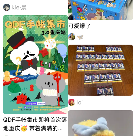
kie·景
可爱爆了
🦋
loi
QDF手帐集市即将首次落
地重庆🥳 带着满满的幸