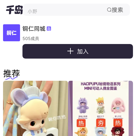
搜索
小野

铜仁同城
岛
505成员

加入
推荐