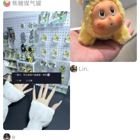
运与夏日活力与山城的手
焦糖煤气罐
帐er正式见面～ @里芙
studio 来啦 跟随小考拉
一起，把夏日的浪漫、游
戏的快乐和满满的好运，
都藏进手帐和笔尖 我们期
待和你共赴
Lin.
e