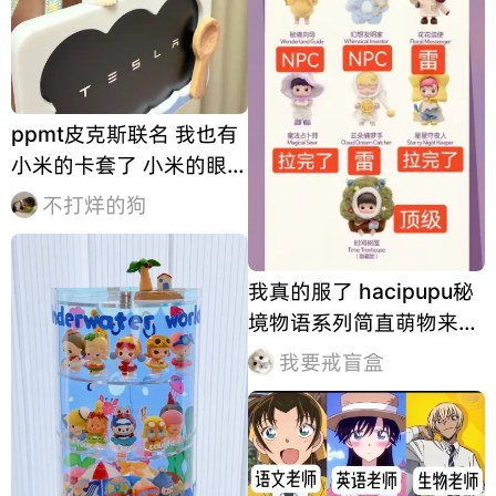
ppmt皮克斯联名 我也有
小米的卡套了 小米的眼神
和其他款的截然不同，好
不打烊的狗
可爱啊～ 最后上头买了
16个盲盒，磕磕绊绊凑了
一端 留下了小米和美美
我真的服了 hacipupu秘
小米颜值最完美，美美最
境物语系列简直萌物来的
耐脏适合放身份证旅行刷
最喜欢小王子 感觉最不喜
我要戒盲盒
卡 太完美
欢的是花花信使