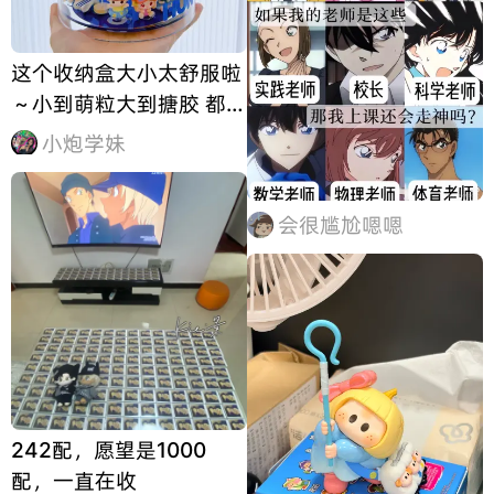
这个收纳盒大小太舒服啦
～小到萌粒大到搪胶 都能
放！
小炮学妹
会很尴尬嗯嗯
242配，愿望是1000
配，一直在收