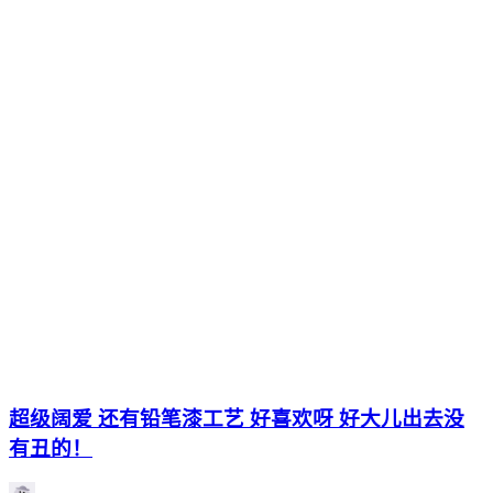
超级阔爱 还有铅笔漆工艺 好喜欢呀 好大儿出去没
有丑的！