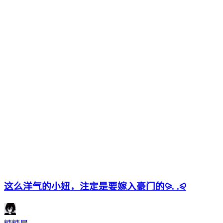
这么洋气的小妞，注定是要嫁入豪门的⪩. .⪨