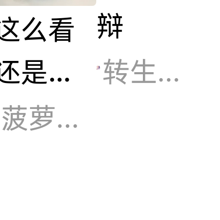
辩
这么看
还是很
转生成小马的马猴烧酒
可爱就
菠萝话梅气泡水
是为什
么刚入