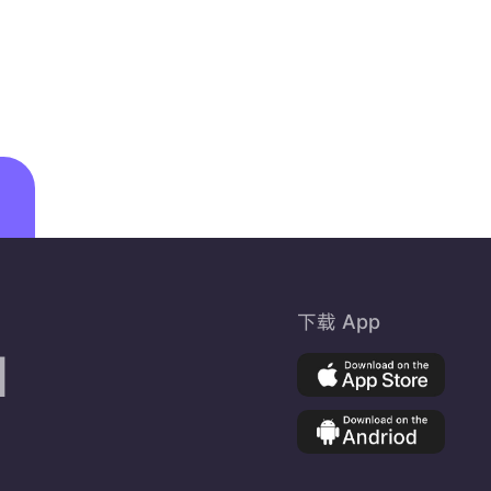
手这个
月价格
就大跳
水了呢
下载 App
d
e
揪心