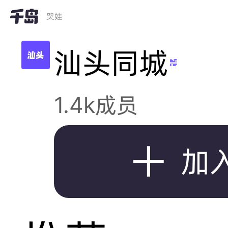
哭娃
汕头同城
岛
1.4k成员

加