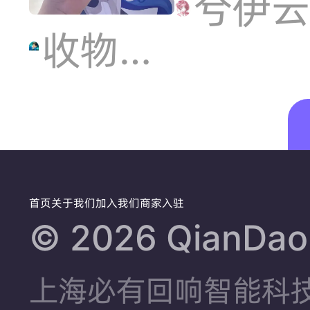
百万激
兮伊云
接受它
收物请看简介
励计划
是设计
师心中
的缪斯
首页
关于我们
加入我们
商家入驻
©️ 2026 QianDao.
是脑海
上海必有回响智能科