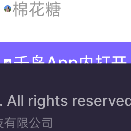
勤，都
棉花糖
有它静
静相
千岛App内打开
伴。
 All rights reserve
#TwinkleTwinkl
技有限公司
星星人