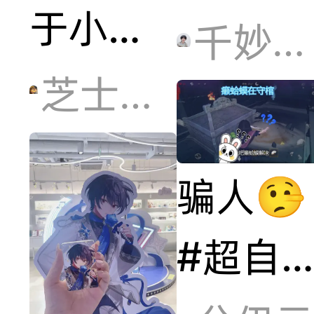
于小野
千妙奇想
设计师
芝士夹心小面包
的帖子
骗人🤥
有点破
#超自
防可以