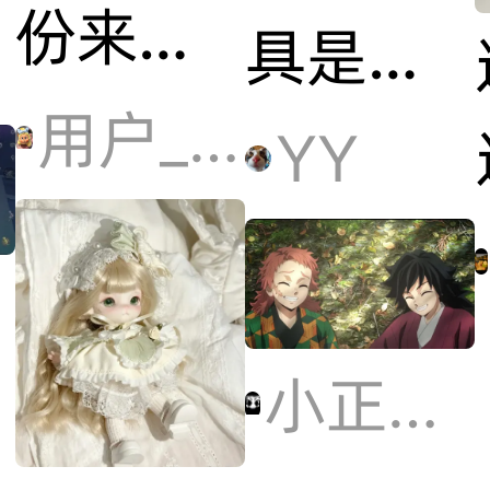
份来自
具是你
星星人
用户_Y91O
喜欢的
YY
的温
呢
柔，赶
然
小正太（吒）
路、通