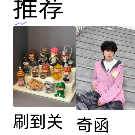
推荐
刷到关
奇函