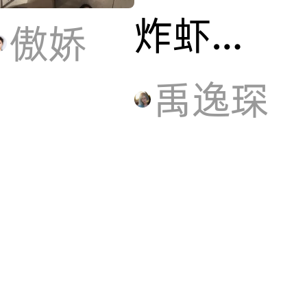
炸虾和
傲娇
隐苹果
禹逸琛
出了个
薯条 也
不错无