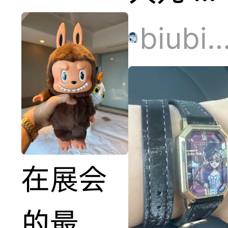
欢巴斯
biubiub
光年 还
联名上
了 真不
在展会
错
的最后