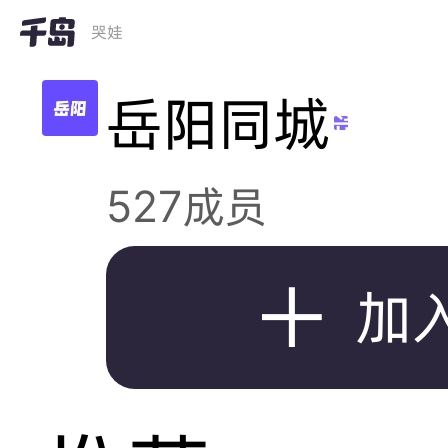
哭娃
岳阳同城
岛
527成员

加