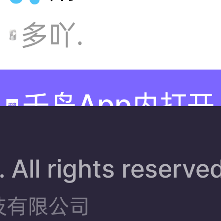
量老婆
助.互
多吖.
们支持
千岛App内打开
一下去
叭🥲
 All rights reserve
技有限公司