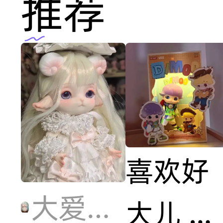
推荐
喜欢好
大爱折耳猫
大儿 喜