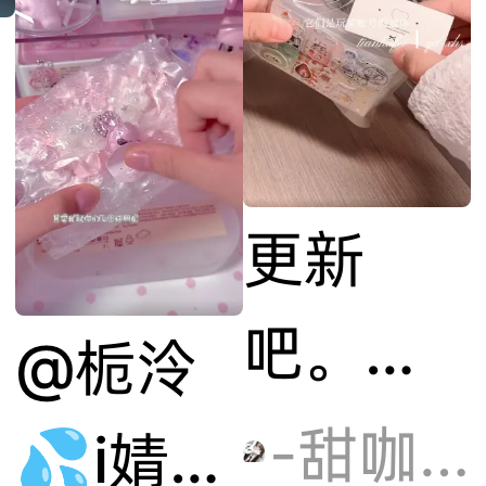
更新
吧。。
@栀泠
🍠没流
-甜咖啡-
💦i婧屿