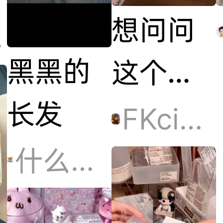
想问问
iu
黑黑的
这个是
长发
正品吗
FKciyyᵃⁿᵀ.
什么都感兴趣！