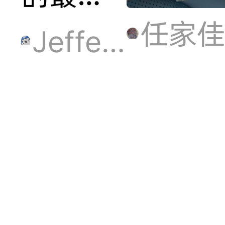
任家佳
一周中
Jefferson
签
Labubu
swaver
啦！手