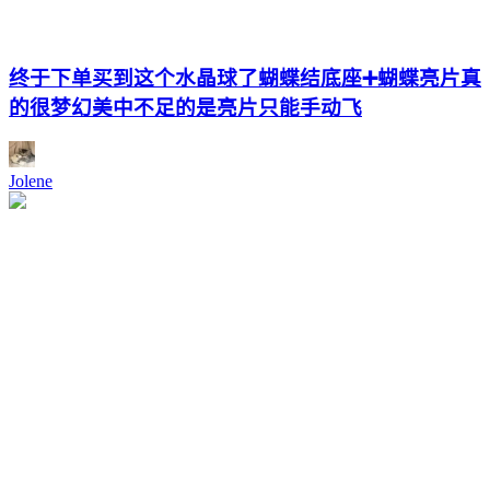
终于下单买到这个水晶球了蝴蝶结底座➕蝴蝶亮片真
的很梦幻美中不足的是亮片只能手动飞
Jolene