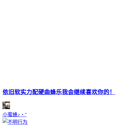
依旧软实力配硬曲蜂乐我会继续喜欢你的！
小蜜蜂♪‧⁺