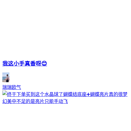
我这小手真香呀😊
瑞瑞欧气