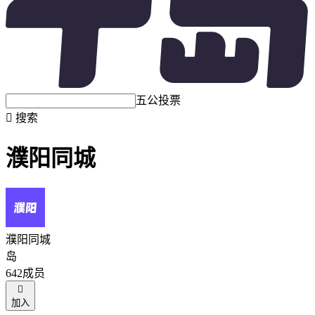
五公投票

搜索
濮阳同城
濮阳同城
岛
642成员

加入