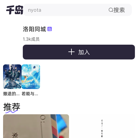
搜索
nyota

洛阳同城
岛
1.3k成员

加入
撤退的矮人ONLY
若能与你共乘海浪之上
推荐