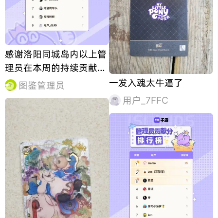
感谢洛阳同城岛内以上管
理员在本周的持续贡献，
合抱之木，生于毫末！图
一发入魂太牛逼了
图鉴管理员
鉴因你更完善！
用户_7FFC