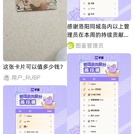
感谢洛阳同城岛内以上管
理员在本周的持续贡献，
合抱之木，生于毫末！图
图鉴管理员
鉴因你更完善！
这张卡片可以值多少钱？
用户_RUBP