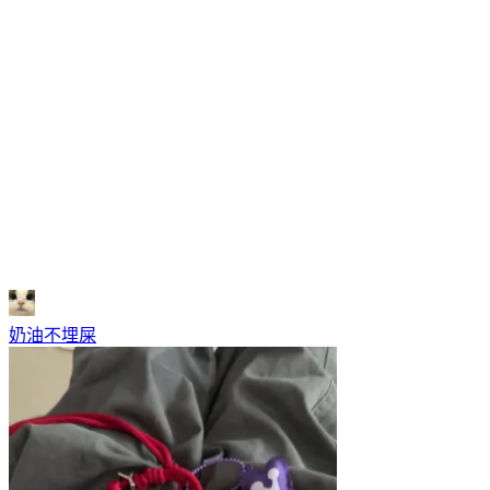
奶油不埋屎