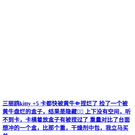
三丽鸥kitty +5 卡都快被黄牛🤏捏烂了 捡了一个被
黄牛盘烂的盒子，结果是隐藏😶‍🌫️ 上下没有空间，听
不到卡，卡横着放盒子有被捏过了 重量对比了台面
想冲的一个盒，比那个重，干燥剂中包，我立马买