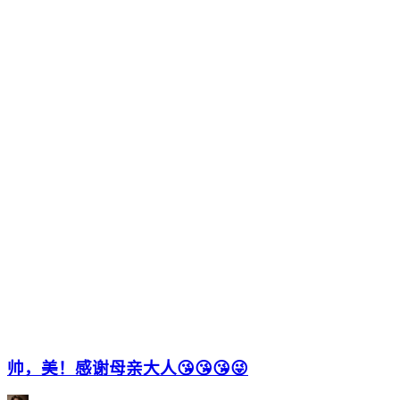
帅，美！感谢母亲大人😘😘😘😜