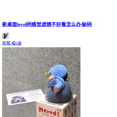
新桌面level🆙感觉滤镜不好看怎么办😭🆘
岚莓.🎧i涵