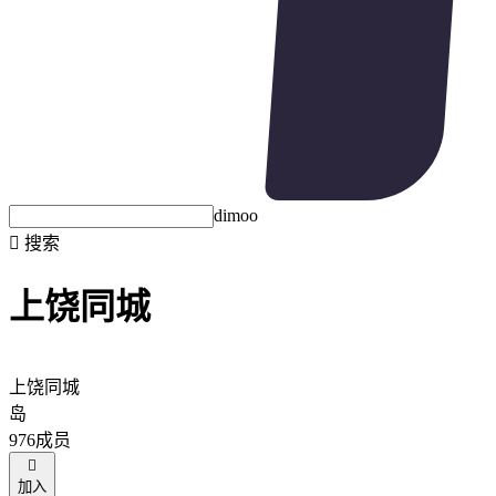
dimoo

搜索
上饶同城
上饶同城
岛
976成员

加入