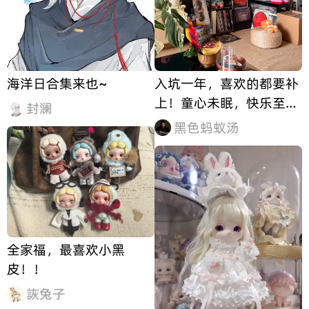
海洋日合集来也~
入坑一年，喜欢的都要补
上！童心未眠，快乐至
封澜
上！✌️😃
黑色蚂蚁汤
全家福，最喜欢小黑
皮！！
詼兔子