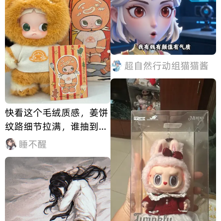
超自然行动组猫猫酱
快看这个毛绒质感，姜饼
纹路细节拉满，谁抽到谁
幸福！
睡不醒