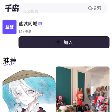
搜索
五公投票

盐城同城
岛
1.1k成员

加入
推荐