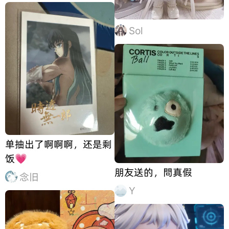
Sol
单抽出了啊啊啊，还是剩
饭💗
朋友送的，問真假
念旧
Y