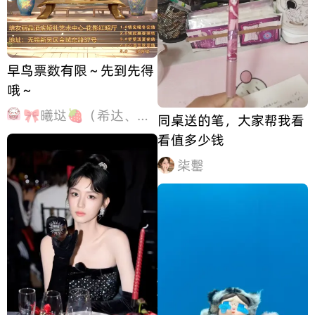
早鸟票数有限～先到先得
哦～
🎀曦垯🍓（希达、拉普达）
同桌送的笔，大家帮我看
看值多少钱
柒罊