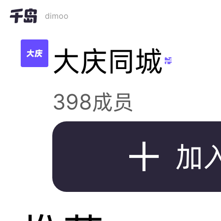
dimoo
大庆同城
岛
398成员

加