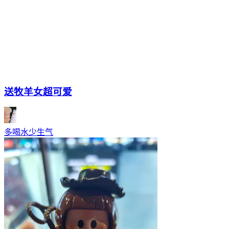
送牧羊女超可爱
多喝水少生气