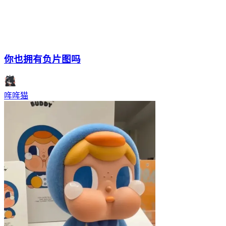
你也拥有负片图吗
哖哖猫