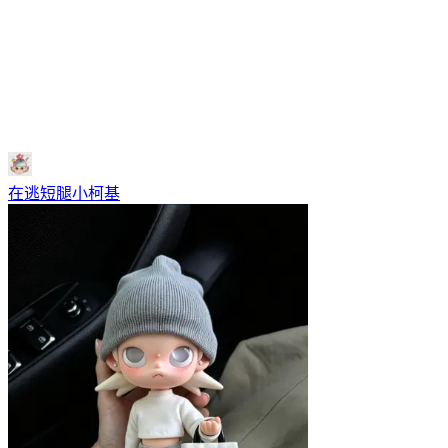
在逃短腿小柯基