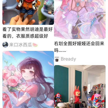
看了实物果然胡迪是最好
看的，衣服质感超级好
右划全图好娅娅还会回来
来口冰西瓜🍉
吗……
Bready