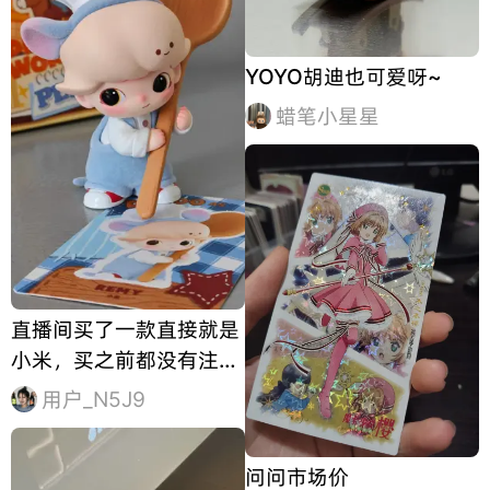
YOYO胡迪也可爱呀~
蜡笔小星星
直播间买了一款直接就是
小米，买之前都没有注意
这款，到手确实可爱😊
用户_N5J9
问问市场价