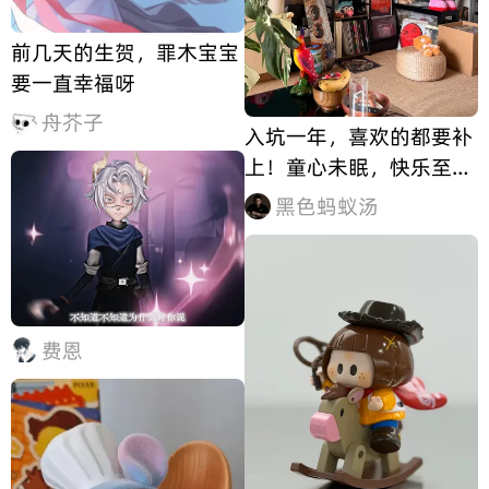
前几天的生贺，罪木宝宝
要一直幸福呀
舟芥子
入坑一年，喜欢的都要补
上！童心未眠，快乐至
上！✌️😃
黑色蚂蚁汤
费恩