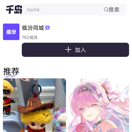
搜索
nyota

临汾同城
岛
762成员

加入
推荐