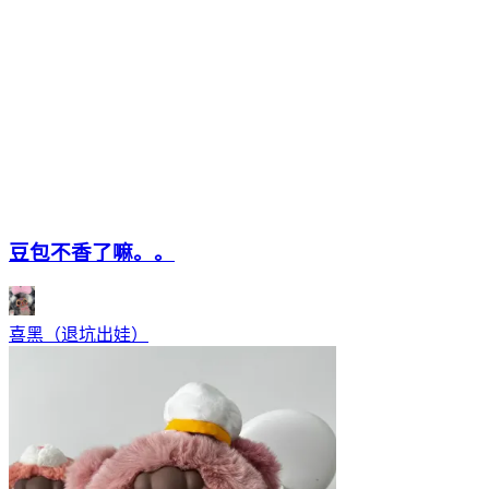
豆包不香了嘛。。
喜黑（退坑出娃）