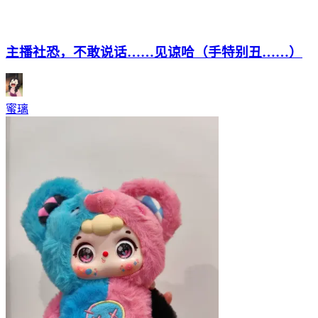
主播社恐，不敢说话……见谅哈（手特别丑……）
蜜璃