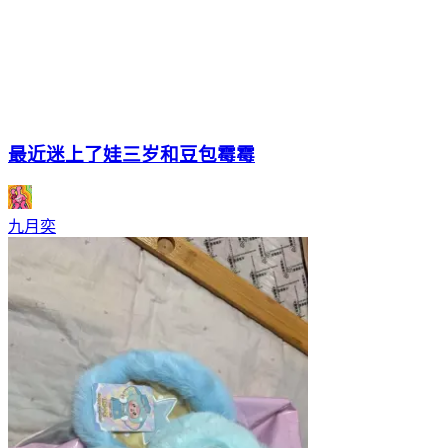
最近迷上了娃三岁和豆包霉霉
九月奕