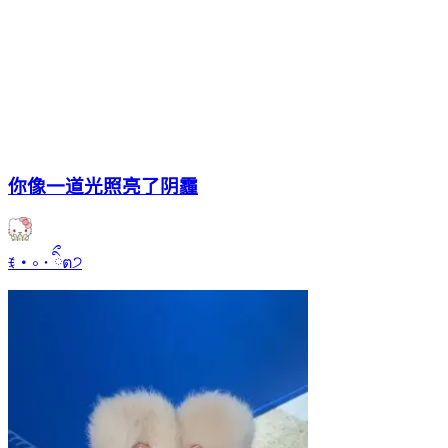
你像一道光照亮了阴霾
ꉂ ･ ༚ ･ ིྀต੭