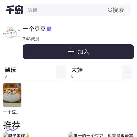
搜索
哭娃

一个豆豆
岛
348成员

加入
潮玩
大娃
0
0
一个豆豆老虎杯
推荐