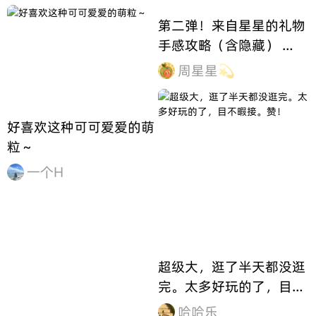
第二弹！来自星星的礼物
手感攻略（含隐藏） 🌟
最棒的礼物118.2（隐藏
周星星💫
款） 上下：摇不动 左
右：摇不动 前后：轻微晃
动，封面帽子处轻微碰
好喜欢这种可可爱爱的萌
盒，脚下有不明显的凸点
粒～
整体特别特别满 🌟许个
一个H
愿吧127g
超级大，逛了半天都没逛
完。太多好玩的了，目不
暇接。赞！
哈哈乐