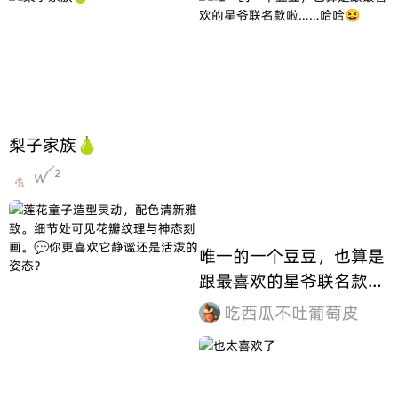
梨子家族🍐
ꪝ ²
唯一的一个豆豆，也算是
跟最喜欢的星爷联名款
啦……哈哈😆
吃西瓜不吐葡萄皮