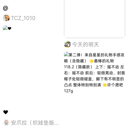
@
TCZ_1010
今天的明天
❤️
安爪拉（织娃垫版本）