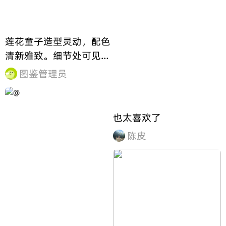
莲花童子造型灵动，配色
清新雅致。细节处可见花
瓣纹理与神态刻画。💬你
图鉴管理员
更喜欢它静谧还是活泼的
姿态？
也太喜欢了
陈皮