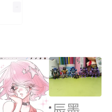
辰墨（狂博门门主）