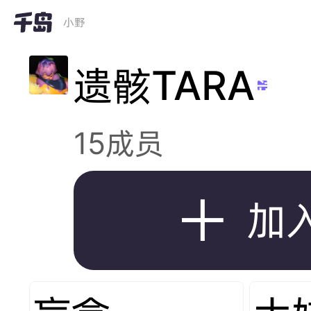
小野
遗骸TARA
岛
15成员

加