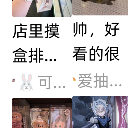
帅，好
店里摸
看的很
盒排除
法最轻
爱抽盒机器人
🐰可乐SAMA🐈
最重和