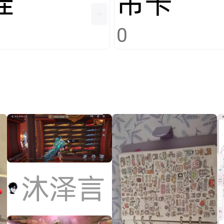
娃
吊卡
0
沐泽言