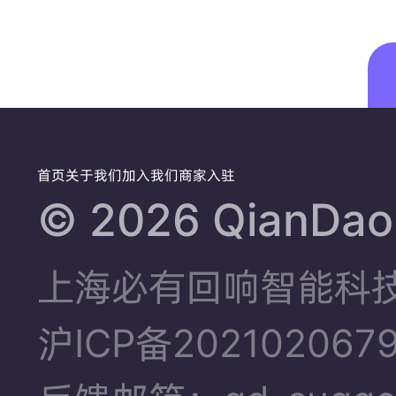
开
心！！
首页
关于我们
加入我们
商家入驻
©️ 2026 QianDao.
上海必有回响智能科
沪ICP备202102067