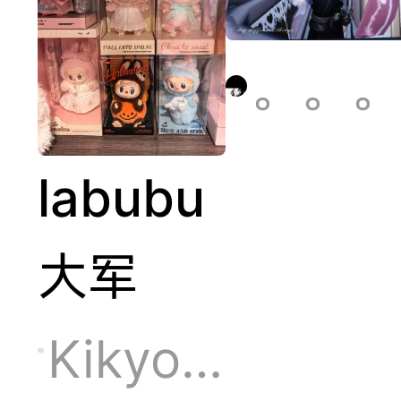
最打盒
后，盲
。。。
选残
labubu
盒，一
大军
发入
Kikyo🍑（录好开箱视频）
魂！！！