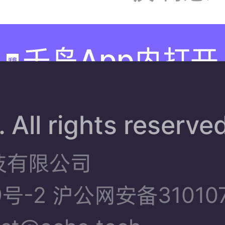
概得过
考拉一
千岛App内打开
一段时
起，把
间开
夏日的
 All rights reserve
稿，不
技有限公司
浪漫、
9号-2
沪公网安备310107
用蹲
游戏的