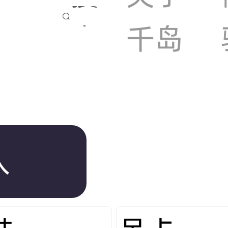

索
千岛
入