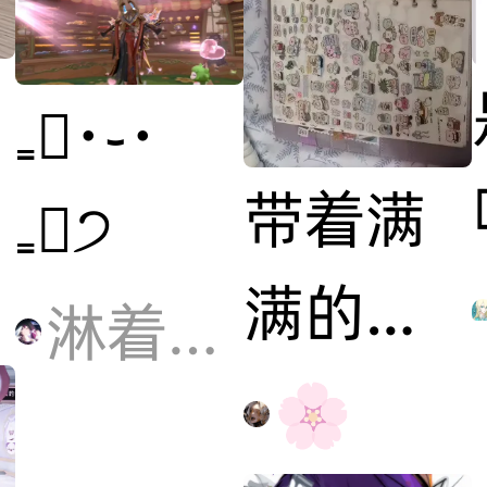
₌᳐･֊･
带着满
₌᳐੭
满的幸
淋着雨.
运与夏
🌸