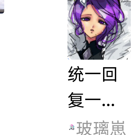
日活力
与山城
的手帐
统一回
er正式
复一
见面～
下，大
玻璃崽
跟随小