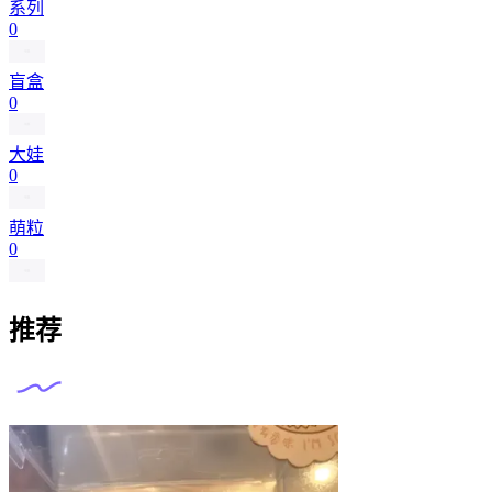
系列
0
盲盒
0
大娃
0
萌粒
0
推荐