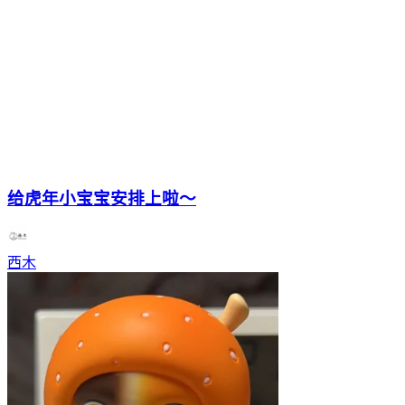
给虎年小宝宝安排上啦～
西木