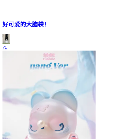
好可爱的大脑袋！
🍙