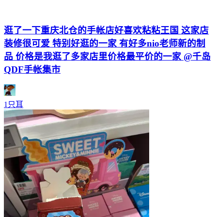
逛了一下重庆北仓的手帐店好喜欢粘粘王国 这家店
装修很可爱 特别好逛的一家 有好多nio老师新的制
品 价格是我逛了多家店里价格最平价的一家 @千岛
QDF手帐集市
1只耳