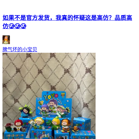
如果不是官方发货，我真的怀疑这是高仿？品质高
仿🥲🥲🥲
脾气坏的小宝贝