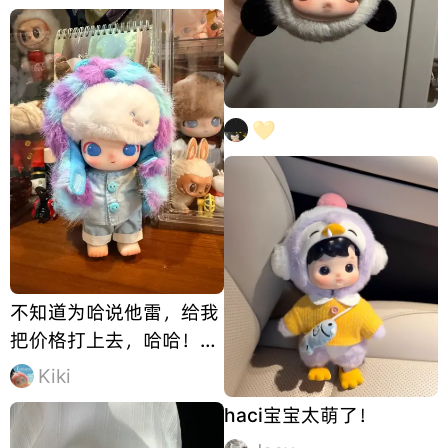
💛
不知道为哈说他雷，给我
把价格打上去，哈哈！这
么帅！妥妥的颜值蓝眼白
Kiki
毛帅哥！
haci宝宝太萌了！