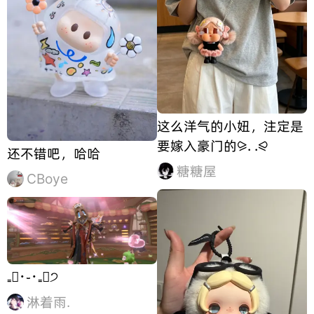
这么洋气的小妞，注定是
要嫁入豪门的⪩. .⪨
还不错吧，哈哈
糖糖屋
CBoye
₌᳐･֊･₌᳐੭
淋着雨.