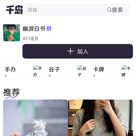
搜索
哭娃

幽游白书
岛
451成员

加入
手办
谷子
卡牌
0
0
0
推荐