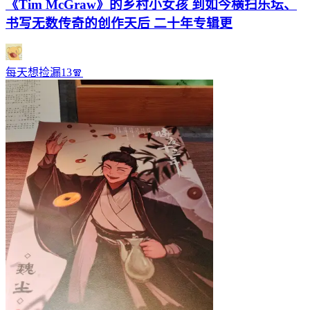
《Tim McGraw》的乡村小女孩 到如今横扫乐坛、
书写无数传奇的创作天后 二十年专辑更
每天想捡漏13🧣