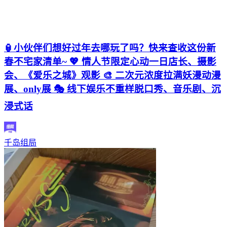
🏮小伙伴们想好过年去哪玩了吗？快来查收这份新
春不宅家清单~ 💖 情人节限定心动一日店长、摄影
会、《爱乐之城》观影 🎨 二次元浓度拉满妖漫动漫
展、only展 🎭 线下娱乐不重样脱口秀、音乐剧、沉
浸式话
千岛组局