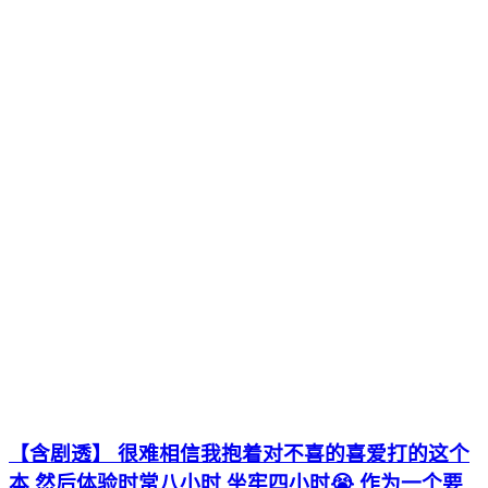
【含剧透】 很难相信我抱着对不喜的喜爱打的这个
本 然后体验时常八小时 坐牢四小时😭 作为一个要