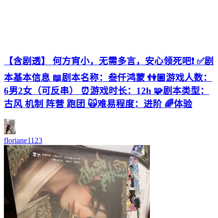
【含剧透】 何方宵小，无需多言，安心领死吧❗ ✅剧
本基本信息 📖剧本名称：叁仟鸿蒙 👫🏼游戏人数：
6男2女（可反串） ⏰游戏时长：12h 🧩剧本类型：
古风 机制 阵营 跑团 🙀难易程度：进阶 🌈体验
floriane1123