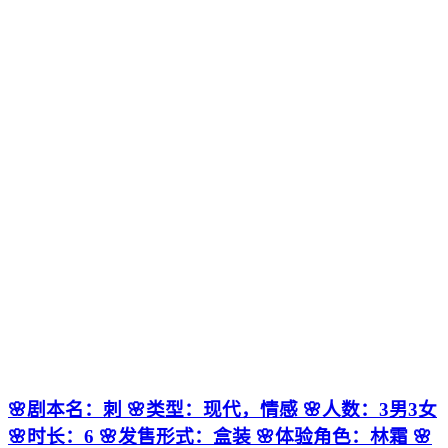
🌸剧本名：刺 🌸类型：现代，情感 🌸人数：3男3女
🌸时长：6 🌸发售形式：盒装 🌸体验角色：林霜 🌸