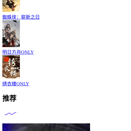
蜘蛛侠：崭新之日
明日方舟ONLY
绣衣楼ONLY
推荐