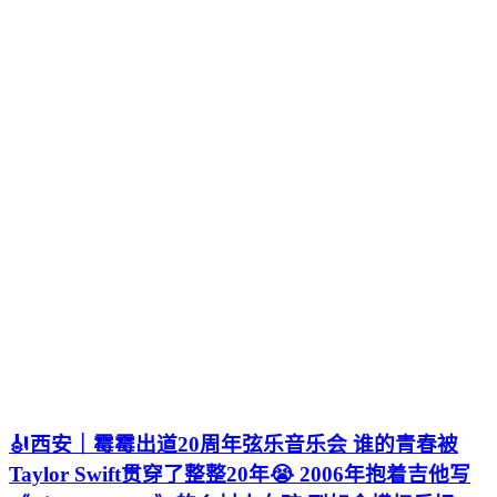
🎻西安｜霉霉出道20周年弦乐音乐会 谁的青春被
Taylor Swift贯穿了整整20年😭 2006年抱着吉他写