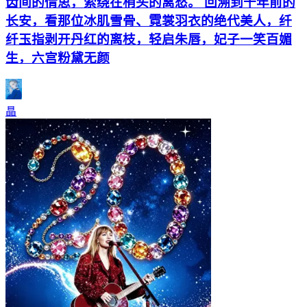
齿间的情思，萦绕在梢头的离愁。 回溯到千年前的
长安，看那位冰肌雪骨、霓裳羽衣的绝代美人，纤
纤玉指剥开丹红的离枝，轻启朱唇，妃子一笑百媚
生，六宫粉黛无颜
瞐