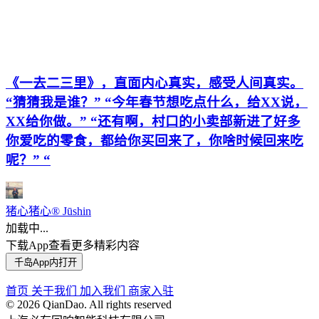
《一去二三里》，直面内心真实，感受人间真实。
“猜猜我是谁？” “今年春节想吃点什么，给XX说，
XX给你做。” “还有啊，村口的小卖部新进了好多
你爱吃的零食，都给你买回来了，你啥时候回来吃
呢？” “
猪心猪心® Jūshin
加载中...
下载App查看更多精彩内容
千岛App内打开
首页
关于我们
加入我们
商家入驻
©️ 2026 QianDao. All rights reserved