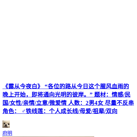
《露从今夜白》 “各位的路从今日这个腥风血雨的
晚上开始，即将通向光明的彼岸。” 题材：情感/民
国/女性/亲情/立意/微爱情 人数：2男4女 尽量不反串
角色： ♂铁线莲：个人成长线/母爱/祖辈/双向
府明