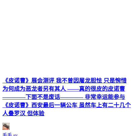
《皮诺曹》展会测评 我不曾因屠龙胆怯 只是惋惜
为何成为恶龙者另有其人 ——真的很皮的皮诺曹
————下面不是废话———— 非常幸运能参与
《皮诺曹》西安最后一辆公车 虽然车上有二十几个
人叠罗汉 但体验
毛毛 sy .