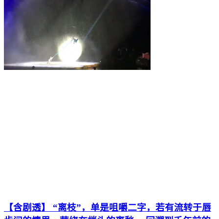
【含剧透】 “离枝”，单是咀嚼二字，若有流转于唇