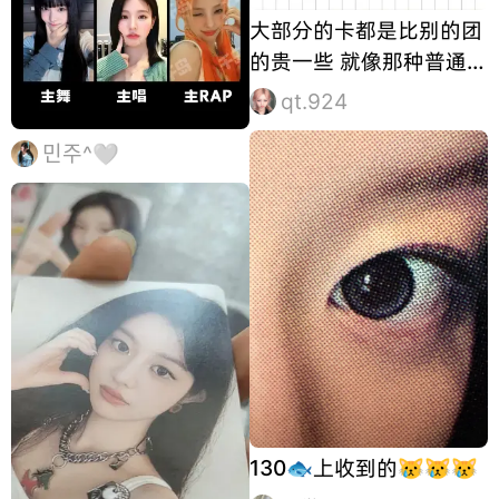
大部分的卡都是比别的团
的贵一些 就像那种普通的
电子专固配卡都能炒到30
qt.924
就很离谱吧不知道为什么
민주^🩶
固配都会被炒得这么贵 白
菜价的也就那些造型雷霆
点的了
130🐟上收到的😿😿😿