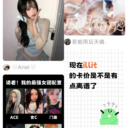
若能雨后天睛.
🤍Ariel🤍