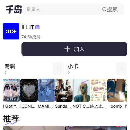
搜索
星星人

ILLIT
岛
74.5k成员

加入
专辑
小卡
0
0
I Got Your Back
ICONIC BY MISTAKE
MAMIHLAPINATAPAI
Sunday Morning
NOT CUTE ANYMORE
時よ止まれ - ILLIT Japan 1st Single
bomb
推荐