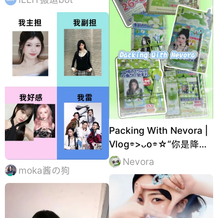
Packing With Nevora |
Vlog⌯>ᴗo⌯☆“你是降落
在手心的幸运星”🩶#打
Nevora
moka酱の狗
包视频#illit#礼#moka#
境萌花#流量扶持