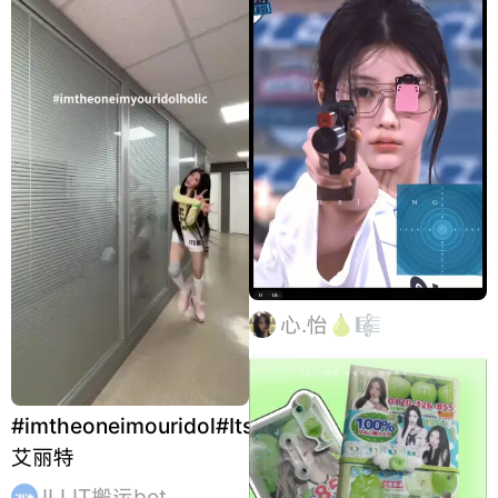
心.怡🍐🎼
#imtheoneimouridol#Its_Me#WONHEE#ILLIT#
艾丽特
ILLIT搬运bot