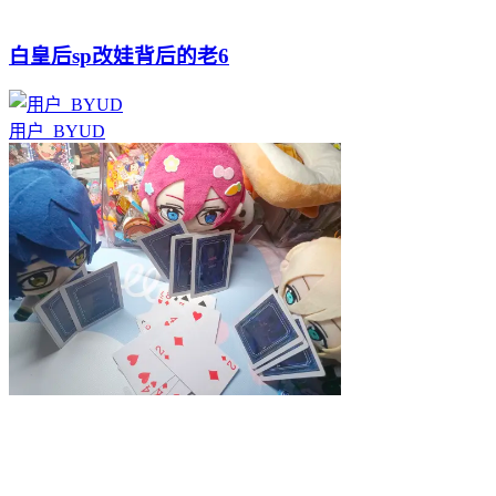
白皇后sp改娃背后的老6
用户_BYUD