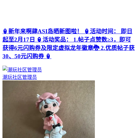
🏮新年来啊肆ASI岛晒新图啦！ 🏮活动时间： 即日
起至2月17日 🏮活动奖品： 1.帖子点赞数≥3，即可
获得6元闪购券及限定虚拟龙年徽章🐉 2.优质帖子获
30、50元闪购券 🏮
潮玩社区管理员