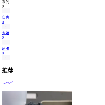
系列
0
盲盒
0
大娃
0
吊卡
0
推荐