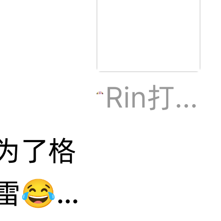
Rin打榜求支持
为了格
雷😂差