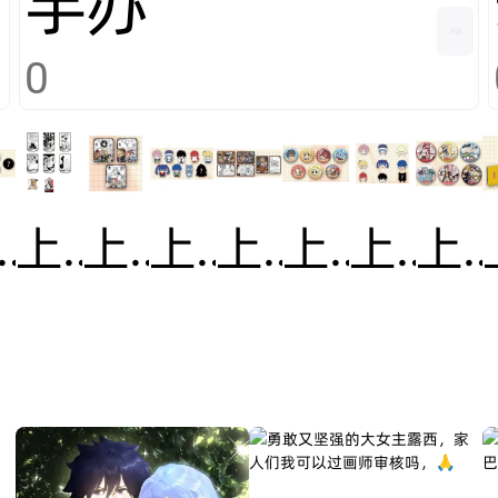
手办
0
海快闪不锈钢徽章
上海快闪双插立牌
上海快闪摇摇乐
上海快闪海星体毛绒挂件
上海快闪亚克力摆件
上海快闪Q版徽章
上海快闪趴趴款毛绒挂件
上海快闪泡面大徽