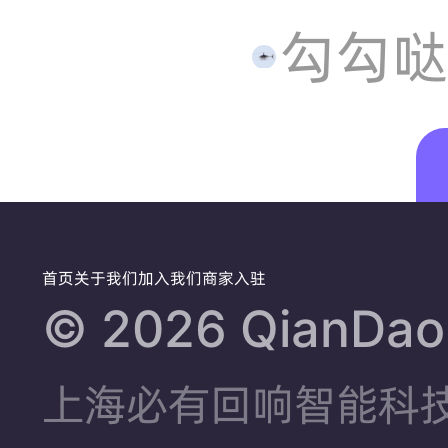
过几部
勾勾哒
❓🙋‍♂️我
大概看
首页
关于我们
加入我们
商家入驻
过
©️ 2026 QianDao.
80%，
上海必有回响智能科