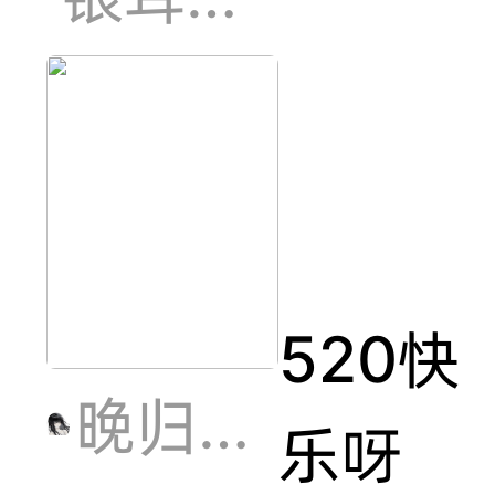
的动漫
了家人
们🤯，
520快
这里面
晚归zzZ
乐呀
的你看