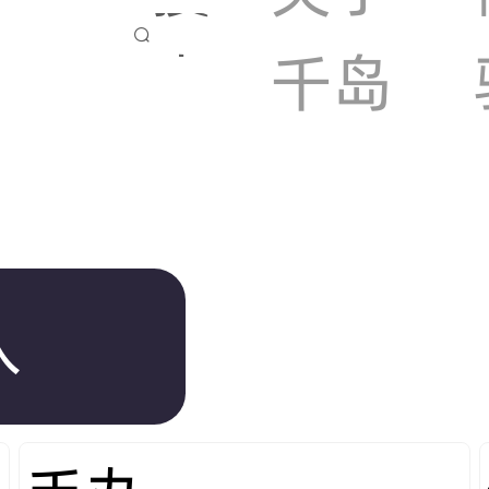

索
千岛
入