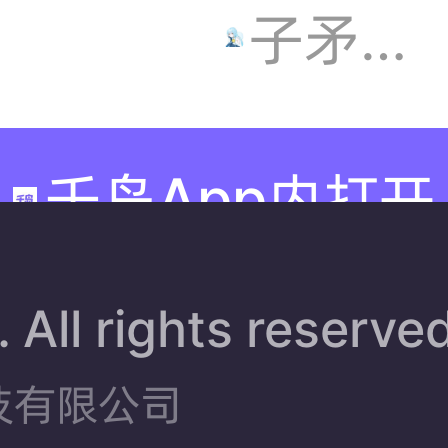
可爱，
子矛孑孓
感觉后
千岛App内打开
面可能
没时间
 All rights reserve
画这张
技有限公司