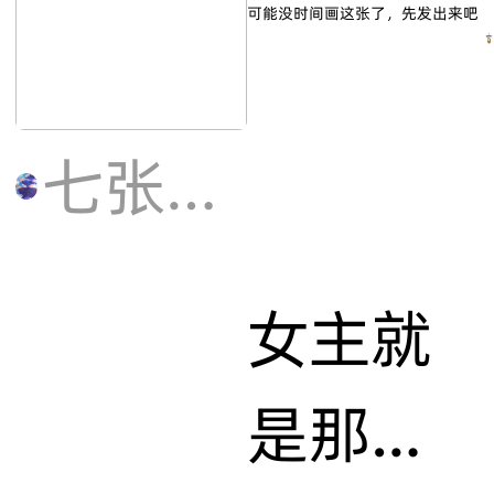
露西，
家人们
七张派派
我可以
过画师
女主就
审核
是那么
吗，🙏