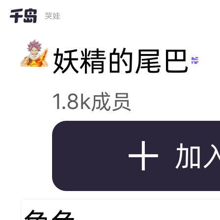
哭娃
妖精的尾巴
岛
1.8k成员

加