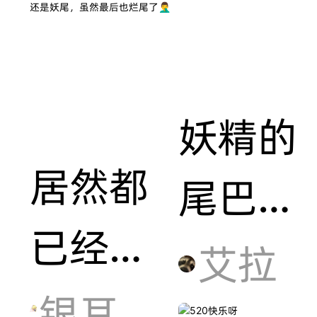
妖精的
居然都
尾巴同
已经是
人稿件
艾拉
十年前
银耳汤吧吧克莱斯