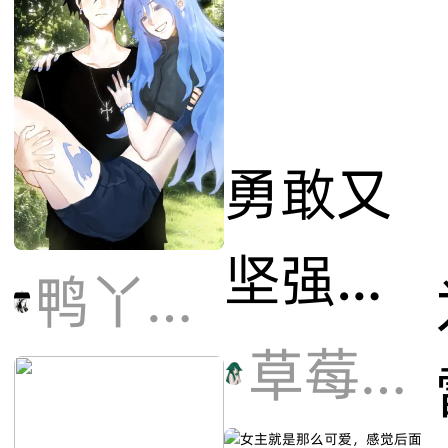
勇敢又
坚强的
鸭丫是笨蛋
大女主
草莓小泡