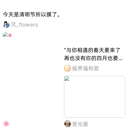
今天是清明节所以摸了。
芃_flowers
“与你相遇的春天要来了
再也没有你的四月也要来
了”活动期间 发布同人创
临界福利官
作并分享至【四月是你的
谎言】岛 有机会获得丰富
创作激励
🌸
受光面