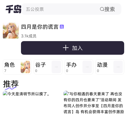
搜索
五公投票

四月是你的谎言
岛
3.1k成员

加入
角色
谷子
手办
动漫
7
0
0
0
推荐