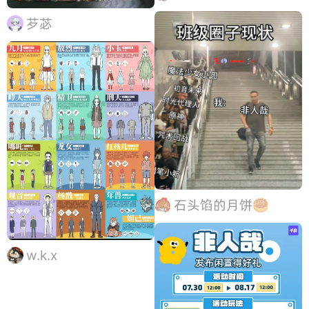
芕苾
石头馅的月饼🥮
w.k.x