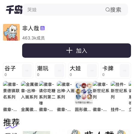
搜索
哭娃

非人哉
岛
463.3k成员

加入
谷子
潮玩
大娃
卡牌
0
0
0
0
徽章-景德镇联名系列
金属徽章-出神·入画系列
徽章-请你吃糖系列第二弹
徽章-出神·入画系列
圆形徽章-出神·入画系列
徽章-新世纪系列
挂件-新世纪系列
推荐