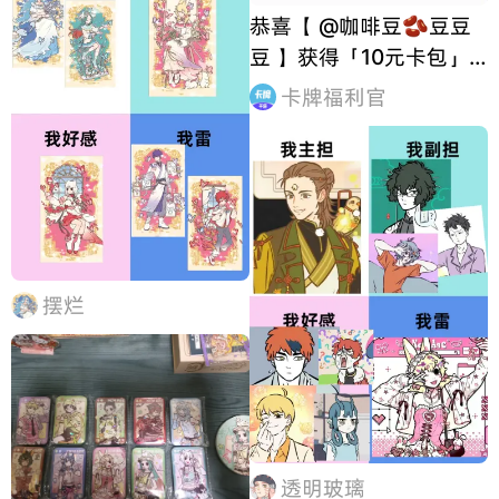
恭喜【 @咖啡豆🫘豆豆
豆 】获得「10元卡包」
*1，期待你们创作更多优
卡牌福利官
质内容！ 管你是神是妖，
来了人间都得上学上班。
还别说，主角团越品越上
头啊😋 快来分享你的初
印象和现印象吧~ 【📝参
与方式】 点
摆烂
透明玻璃