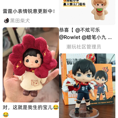
雷霆小表情锐意更新中！
黑田柴犬
恭喜【 @不炫可乐
@Rowlet @蜡笔小九 】
获得「10元无门槛券」
潮玩社区管理员
*1， 恭喜【 @吃点啥 @
好吃的大面包狗 】获得
「20元无门槛券」*1，
恭喜【 @绵羊哥哥 】获
得「30元无门槛券」*
对，这就是我生的宝儿😂
😂