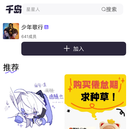
搜索
星星人

少年歌行
岛
641成员

加入
推荐