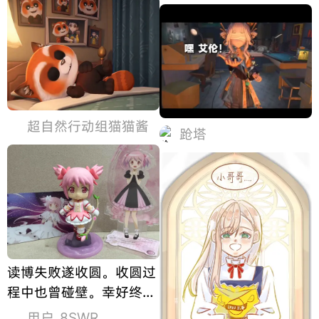
有一指空间。
超自然行动组猫猫酱
跄塔
读博失败遂收圆。收圆过
程中也曾碰壁。幸好终于
收到完美的圆了，好开心
用户_8SWR