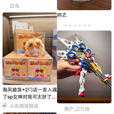
白鸟
帅之
。。。。。。
海风踏浪+2门店一发入魂
了sp女神对我可太好了，
随便一摇就爆了手感前后
小东西还挺凶
用户_O7UB
满、左右满、上下用力摇