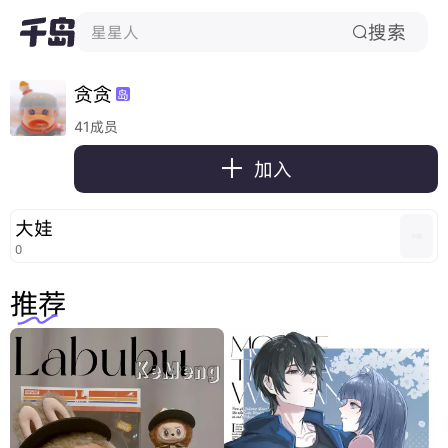
搜索
星星人

贪贪
岛
41成员

加入
大娃
0
推荐