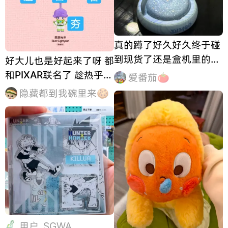
真的蹲了好久好久终于碰
到现货了还是盒机里的最
好大儿也是好起来了呀 都
后一个必须拿下！！还真
和PIXAR联名了 趁热乎拿
爱番茄🍅
就是最想要的蓝色💙
下草莓熊和胡迪 不知道后
隐藏都到我碗里来🍪
续会降不
用户_SGWA