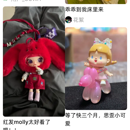
乖乖到我床里来
花絮
等了快三个月，思歪小可
红发molly太好看了
爱
吧！！