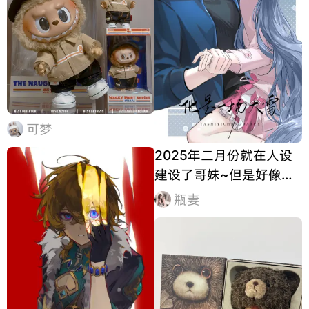
可梦
2025年二月份就在人设
建设了哥妹~但是好像姐
弟更好吃 ꒦ິ^꒦ິ
瓶妻