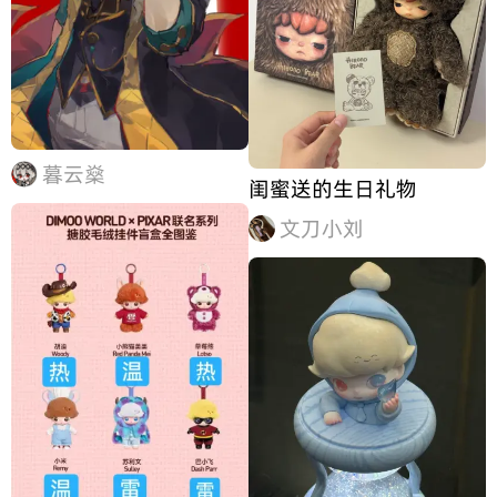
暮云燊
闺蜜送的生日礼物
文刀小刘