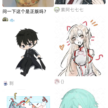
素阿七七七
问一下这个是正版吗？
🐟
{}
刺