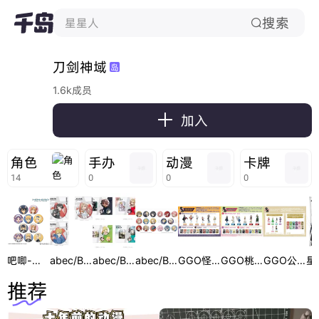
搜索
星星人

刀剑神域
岛
1.6k成员

加入
角色
手办
动漫
卡牌
14
0
0
0
吧唧-猫耳执事&女仆系列
abec/BUNBUN 20周年展会大徽章
abec/BUNBUN 20周年展会徽章套组
abec/BUNBUN展吧唧
GGO怪物&妖怪消费抽赏
GGO桃太郎&鬼消费抽赏
GGO公主&魔女消费抽赏
推荐