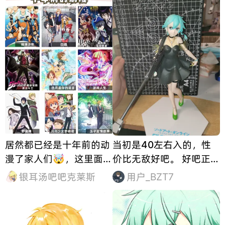
居然都已经是十年前的动
当初是40左右入的，性
漫了家人们🤯，这里面的
价比无敌好吧。 好吧正经
你看过几部❓🙋‍♂️我大概
的嗷，结论先放着，接受
银耳汤吧吧克莱斯
用户_BZT7
看过 80%，最喜欢的还
的了这个外形和巨违和的
是妖尾，虽然最后也烂尾
绿鞋的可以尝试一波。 面
了🤦‍♂️
相我是可以接受的，我觉