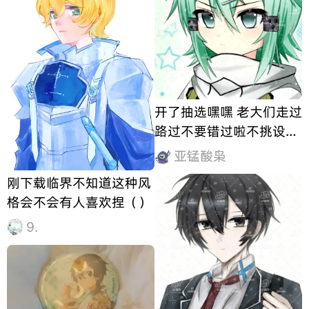
得可以算景品的中上水
准。整体尺寸也是比较大
的，达到了22cm。量
开了抽选嘿嘿 老大们走过
路过不要错过啦不挑设都
来吧来吧！
亚锰酸枭
刚下载临界不知道这种风
格会不会有人喜欢捏（）
9.