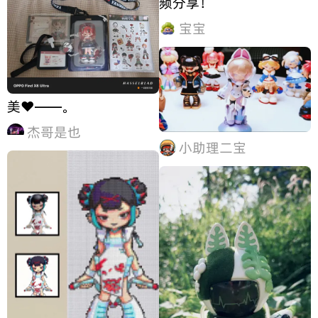
频分享！
宝宝
美❤️——。
杰哥是也
小助理二宝