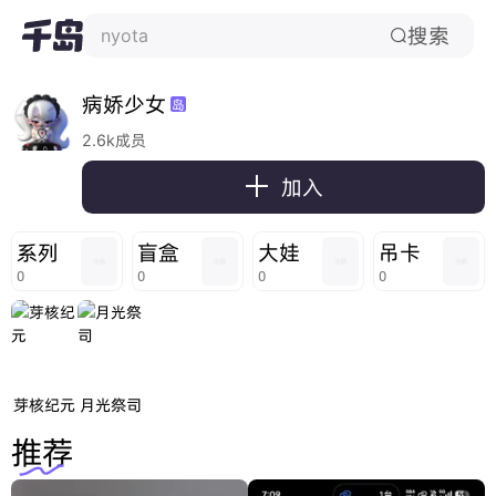
搜索
nyota

病娇少女
岛
2.6k成员

加入
系列
盲盒
大娃
吊卡
0
0
0
0
芽核纪元
月光祭司
推荐